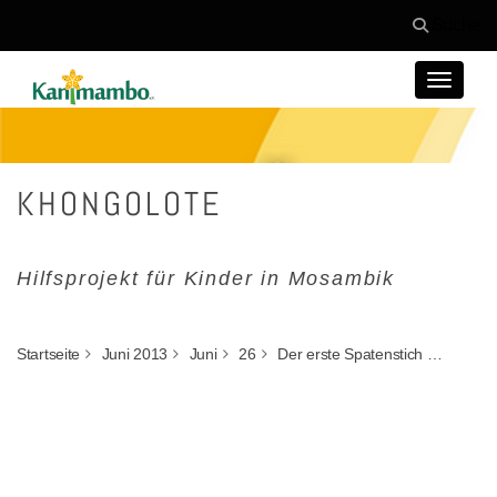
Suche
Toggle
navigat
KHONGOLOTE
Hilfsprojekt für Kinder in Mosambik
Startseite
Juni 2013
Juni
26
Der erste Spatenstich …